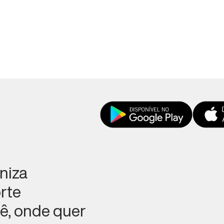
aniza
rte
ê, onde quer