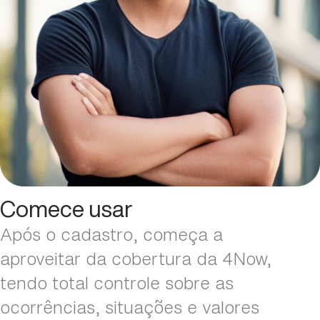
Comece usar
Após o cadastro, começa a
aproveitar da cobertura da 4Now,
tendo total controle sobre as
ocorrências, situações e valores