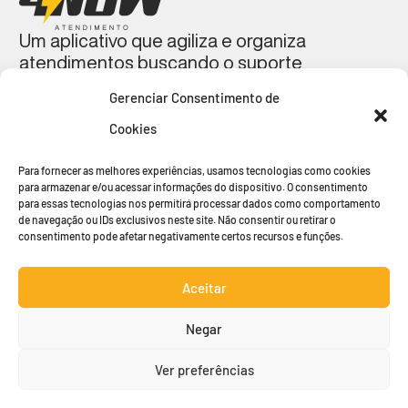
Um aplicativo que agiliza e organiza
atendimentos buscando o suporte
operacional mais próximo à você, onde quer
Gerenciar Consentimento de
que você esteja, qualquer que seja o
momento.
Cookies
Para fornecer as melhores experiências, usamos tecnologias como cookies
para armazenar e/ou acessar informações do dispositivo. O consentimento
para essas tecnologias nos permitirá processar dados como comportamento
de navegação ou IDs exclusivos neste site. Não consentir ou retirar o
consentimento pode afetar negativamente certos recursos e funções.
© copyright 2023
Inicio
Política de
Privacidade
by 4NOW.COM
do site e
Parceiro
Aceitar
Cookies
Clientes
Negar
Termos de
Uso
Ver preferências
Login