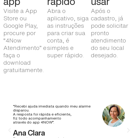
app
rápido
usar
Visite a App
Abra o
Após o
Store ou
aplicativo, siga
cadastro, já
Google Play,
as instruções
pode solicitar
procure por
para criar sua
pronto
“4Now
conta, é
atendimento
Atendimento” e
simples e
do seu local
faça o
super rápido.
desejado.
download
gratuitamente.
“Recebi ajuda imediata quando meu alarme
disparou.
A resposta foi rápida e eficiente,
fiz todo acompanhamento
através do app 4NOW”.
Ana Clara