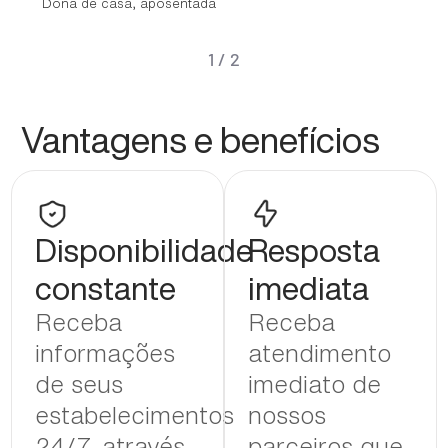
Dona de casa, aposentada
1
/
2
Vantagens e benefícios
Disponibilidade
Resposta
constante
imediata
Receba
Receba
informações
atendimento
de seus
imediato de
estabelecimentos
nossos
24/7, através
parceiros que